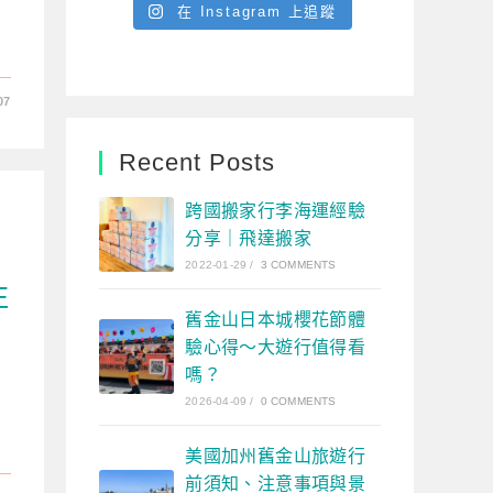
在 Instagram 上追蹤
07
Recent Posts
跨國搬家行李海運經驗
分享｜飛達搬家
2022-01-29
/
3 COMMENTS
注
舊金山日本城櫻花節體
驗心得～大遊行值得看
嗎？
2026-04-09
/
0 COMMENTS
美國加州舊金山旅遊行
前須知、注意事項與景