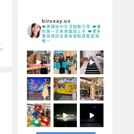
birusay.us
❤️美國加州生活經驗分享 ❤️讓
你第一次來美國就上手 ❤️更多
實用資訊及美食景點請看部落
格～
27