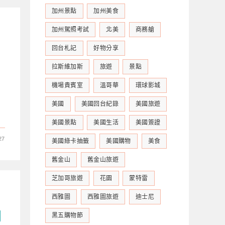
加州景點
加州美食
加州駕照考試
北美
商務艙
回台札記
好物分享
拉斯維加斯
旅遊
景點
機場貴賓室
溫哥華
環球影城
美國
美國回台紀錄
美國旅遊
美國景點
美國生活
美國簽證
27
美國綠卡抽籤
美國購物
美食
舊金山
舊金山旅遊
芝加哥旅遊
花園
蒙特雷
西雅圖
西雅圖旅遊
迪士尼
開
黑五購物節