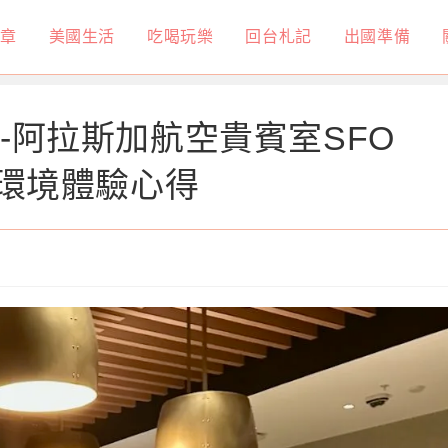
章
美國生活
吃喝玩樂
回台札記
出國準備
-阿拉斯加航空貴賓室SFO
餐點及環境體驗心得