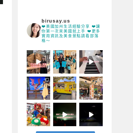
birusay.us
也
❤️美國加州生活經驗分享 ❤️讓
你第一次來美國就上手 ❤️更多
實用資訊及美食景點請看部落
格～