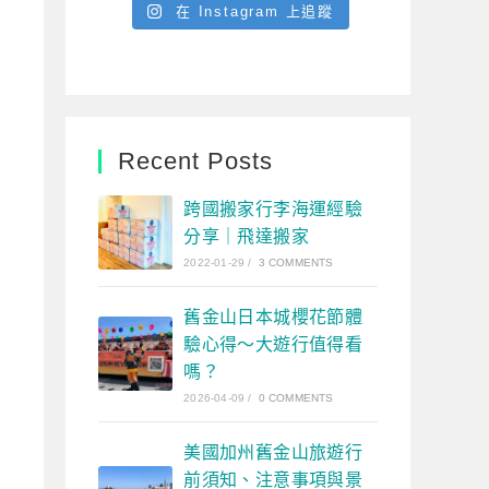
在 Instagram 上追蹤
Recent Posts
跨國搬家行李海運經驗
分享｜飛達搬家
2022-01-29
/
3 COMMENTS
舊金山日本城櫻花節體
驗心得～大遊行值得看
嗎？
2026-04-09
/
0 COMMENTS
美國加州舊金山旅遊行
前須知、注意事項與景