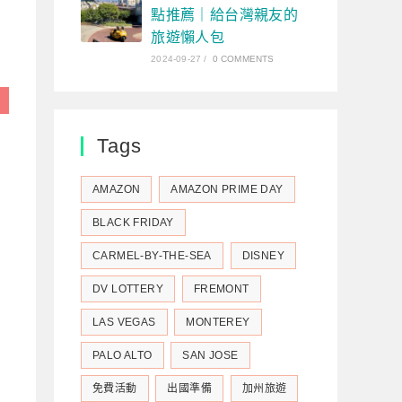
點推薦｜給台灣親友的
旅遊懶人包
2024-09-27
/
0 COMMENTS
Tags
AMAZON
AMAZON PRIME DAY
BLACK FRIDAY
CARMEL-BY-THE-SEA
DISNEY
DV LOTTERY
FREMONT
LAS VEGAS
MONTEREY
PALO ALTO
SAN JOSE
免費活動
出國準備
加州旅遊