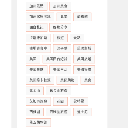
加州景點
加州美食
加州駕照考試
北美
商務艙
回台札記
好物分享
拉斯維加斯
旅遊
景點
機場貴賓室
溫哥華
環球影城
美國
美國回台紀錄
美國旅遊
美國景點
美國生活
美國簽證
美國綠卡抽籤
美國購物
美食
舊金山
舊金山旅遊
芝加哥旅遊
花園
蒙特雷
西雅圖
西雅圖旅遊
迪士尼
黑五購物節