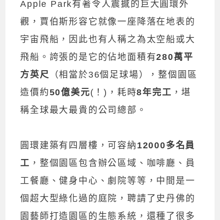
Apple Park有著令人震撼的巨大圓環外
觀，賈伯斯形容它就像一座降落在地表的
宇宙飛船，因此也有人稱之為太空船或大
飛船。誇張的是它的佔地面積有
280萬平
方英尺
（相當於36個足球場），整個園區
造價約
50億美元
(！)，耗時
8年完工
，堪
稱全球最大最貴的公司總部。
圓環建築有四層樓，可容納
12000多名員
工
，整個園區包含辦公區域、咖啡廳、員
工餐廳、健身中心、劇院等等，中間是一
個超大型綠化過的庭院，聘請了史丹佛的
園藝師打造園區的生態系統，還種了很多