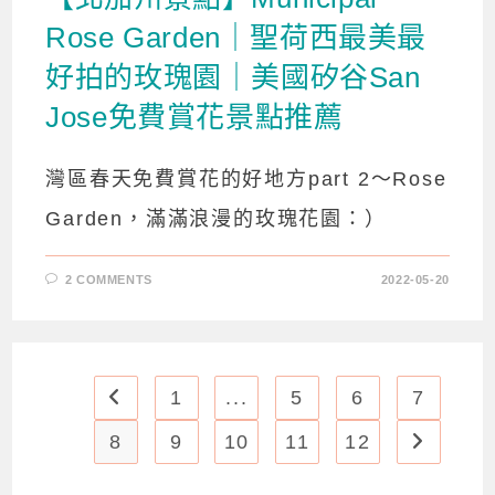
Rose Garden｜聖荷西最美最
好拍的玫瑰園｜美國矽谷San
Jose免費賞花景點推薦
灣區春天免費賞花的好地方part 2～Rose
Garden，滿滿浪漫的玫瑰花園：）
2 COMMENTS
2022-05-20
1
...
5
6
7
Go to the previous page
8
9
10
11
12
Go to th