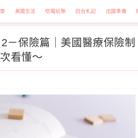
章
美國生活
吃喝玩樂
回台札記
出國準備
t 2－保險篇｜美國醫療保險制
一次看懂～