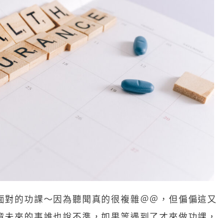
面對的功課～因為聽聞真的很複雜＠＠，但偏偏這又
竟未來的事誰也說不準，如果等遇到了才來做功課，