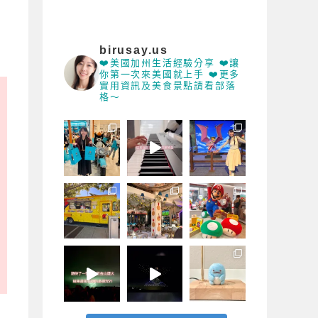
birusay.us
❤️美國加州生活經驗分享 ❤️讓
你第一次來美國就上手 ❤️更多
實用資訊及美食景點請看部落
格～