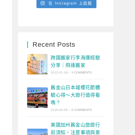
在 Instagram 上追蹤
Recent Posts
跨國搬家行李海運經驗
分享｜飛達搬家
2022-01-29
/
3 COMMENTS
舊金山日本城櫻花節體
驗心得～大遊行值得看
嗎？
2026-04-09
/
0 COMMENTS
美國加州舊金山旅遊行
前須知、注意事項與景