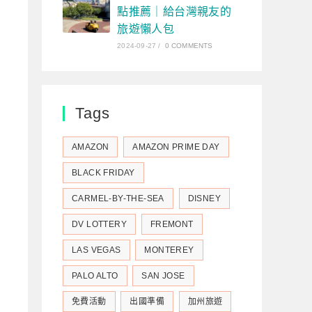
點推薦｜給台灣親友的
旅遊懶人包
2024-09-27
/
0 COMMENTS
Tags
AMAZON
AMAZON PRIME DAY
BLACK FRIDAY
CARMEL-BY-THE-SEA
DISNEY
DV LOTTERY
FREMONT
LAS VEGAS
MONTEREY
PALO ALTO
SAN JOSE
免費活動
出國準備
加州旅遊