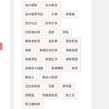
加州景點
加州美食
加州駕照考試
北美
商務艙
回台札記
好物分享
拉斯維加斯
旅遊
景點
機場貴賓室
溫哥華
環球影城
美國
美國回台紀錄
美國旅遊
美國景點
美國生活
美國簽證
美國綠卡抽籤
美國購物
美食
舊金山
舊金山旅遊
芝加哥旅遊
花園
蒙特雷
西雅圖
西雅圖旅遊
迪士尼
黑五購物節