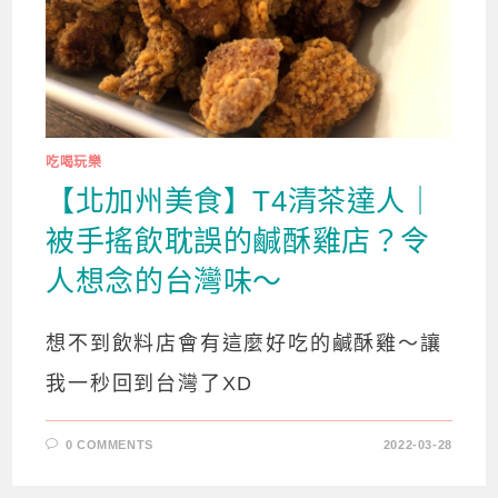
吃喝玩樂
【北加州美食】T4清茶達人｜
被手搖飲耽誤的鹹酥雞店？令
人想念的台灣味～
想不到飲料店會有這麼好吃的鹹酥雞～讓
我一秒回到台灣了XD
0 COMMENTS
2022-03-28